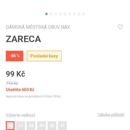
Můj profil
DÁMSKÁ MĚSTSKÁ OBUV NAX
ZARECA
-86 %
Poslední kusy
99 Kč
749 Kč
Ušetříte
650 Kč
Nejnižší cena za posledních 30 dní:
99 Kč
Tabulka velikostí
Vyberte velikost
36
37
38
39
40
41