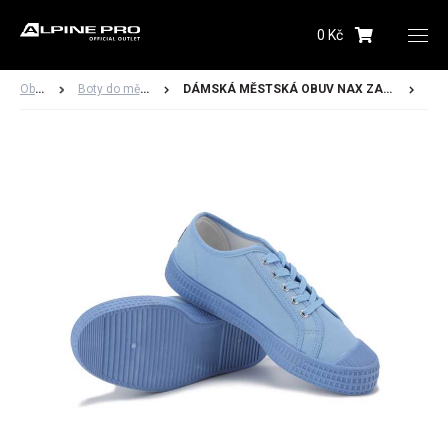
0 Kč
Upozornění budeme zasílat na Vámi registrovanou
adresu
Obuv
Boty do města
DÁMSKÁ MĚSTSKÁ OBUV NAX ZARECA
Hlídacího psa můžete kdykoliv zrušit ve svém
profilu
Odeslat
Dámské
Pánské
Dětské
Obuv
Doplňky