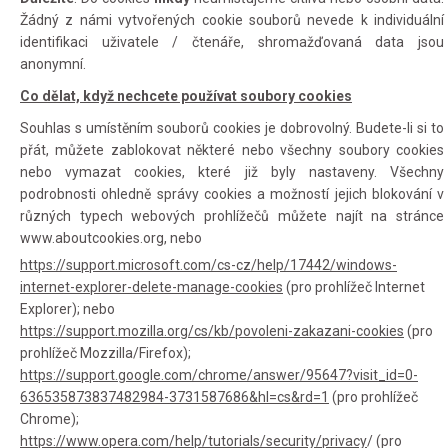
Žádný z námi vytvořených cookie souborů nevede k individuální
identifikaci uživatele / čtenáře, shromažďovaná data jsou
anonymní.
Co dělat, když nechcete používat soubory cookies
Souhlas s umístěním souborů cookies je dobrovolný. Budete-li si to
přát, můžete zablokovat některé nebo všechny soubory cookies
nebo vymazat cookies, které již byly nastaveny. Všechny
podrobnosti ohledně správy cookies a možností jejich blokování v
různých typech webových prohlížečů můžete najít na stránce
www.aboutcookies.org, nebo
https://support.microsoft.com/cs-cz/help/17442/windows-
internet-explorer-delete-manage-cookies
(pro prohlížeč Internet
Explorer); nebo
https://support.mozilla.org/cs/kb/povoleni-zakazani-cookies
(pro
prohlížeč Mozzilla/Firefox);
https://support.google.com/chrome/answer/95647?visit_id=0-
636535873837482984-3731587686&hl=cs&rd=1
(pro prohlížeč
Chrome);
https://www.opera.com/help/tutorials/security/privacy
/ (pro