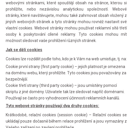
webovými stránkami, které spouštějí obsah na stránce, kterou si
prohlížíte, nebo nezávislou analytickou společností. Webové
stránky, které navštěvujete, mohou také zahrnovat obsah vložený z
jiných webových stránek a tyto stránky mohou rovněž nastavit své
vlastní cookies. Webové stránky mohou používat reklamní sítě třetí
osoby k poskytování cílené reklamy. Tyto cookies mohou mít
možnost sledovat vaše prohlížení různých stránek.
Jak se dělí cookies
Cookies lze rozdělit podle toho, kdo je k Vám na web umisťuje, tj. na:
Cookie první strany (first party cookie) – jejich platnost je omezena
na doménu webu, který prohlížíte. Tyto cookies jsou považovány za
bezpečnější.
Cookie třetí strany (third party cookie) – jsou umístěny pomocí
skriptu z jiné domény. Uživatele tak lze sledovat napříč doménami.
Používají se často pro vyhodnocení účinnosti reklamních kanálů.
Tyto webové stránky používají dva druhy cookies:
Krátkodobé, relační cookies (session cookie) – Relační cookies se
ukládají pouze dočasně během relace prohlížení a jsou vymazány z
Vašeho zařízení po zavření prohlížeče.