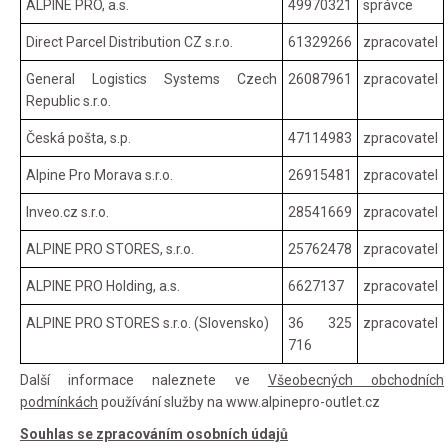
ALPINE PRO, a.s.
49970321
správce
Direct Parcel Distribution CZ s.r.o.
61329266
zpracovatel
General Logistics Systems Czech
26087961
zpracovatel
Republic s.r.o.
Česká pošta, s.p.
47114983
zpracovatel
Alpine Pro Morava s.r.o.
26915481
zpracovatel
Inveo.cz s.r.o.
28541669
zpracovatel
ALPINE PRO STORES, s.r.o.
25762478
zpracovatel
ALPINE PRO Holding, a.s.
6627137
zpracovatel
ALPINE PRO STORES s.r.o. (Slovensko)
36 325
zpracovatel
716
Další informace naleznete ve
Všeobecných obchodních
podmínkách
používání služby na www.alpinepro-outlet.cz
Souhlas se zpracováním osobních údajů