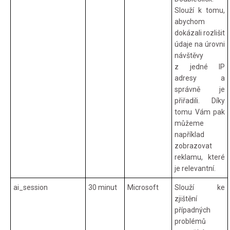
Slouží k tomu,
abychom
dokázali rozlišit
údaje na úrovni
návštěvy
z jedné IP
adresy a
správně je
přiřadili. Díky
tomu Vám pak
můžeme
například
zobrazovat
reklamu, které
je relevantní.
ai_session
30 minut
Microsoft
Slouží ke
zjištění
případných
problémů