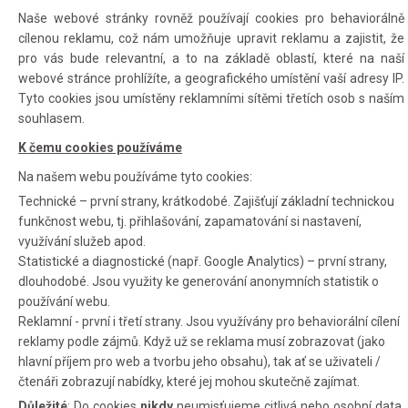
Naše webové stránky rovněž používají cookies pro behaviorálně
cílenou reklamu, což nám umožňuje upravit reklamu a zajistit, že
pro vás bude relevantní, a to na základě oblastí, které na naší
webové stránce prohlížíte, a geografického umístění vaší adresy IP.
Tyto cookies jsou umístěny reklamními sítěmi třetích osob s naším
souhlasem.
K čemu cookies používáme
Na našem webu používáme tyto cookies:
Technické – první strany, krátkodobé. Zajišťují základní technickou
funkčnost webu, tj. přihlašování, zapamatování si nastavení,
využívání služeb apod.
Statistické a diagnostické (např. Google Analytics) – první strany,
dlouhodobé. Jsou využity ke generování anonymních statistik o
používání webu.
Reklamní - první i třetí strany. Jsou využívány pro behaviorální cílení
reklamy podle zájmů. Když už se reklama musí zobrazovat (jako
hlavní příjem pro web a tvorbu jeho obsahu), tak ať se uživateli /
čtenáři zobrazují nabídky, které jej mohou skutečně zajímat.
Důležité
: Do cookies
nikdy
neumisťujeme citlivá nebo osobní data.