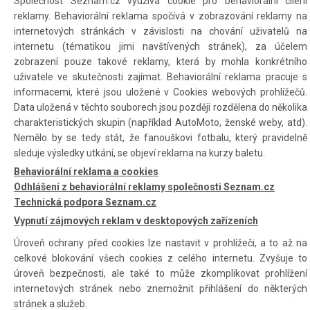
Společnost Seznam.cz využívá cookie pro behaviorální cílení
reklamy. Behaviorální reklama spočívá v zobrazování reklamy na
internetových stránkách v závislosti na chování uživatelů na
internetu (tématikou jimi navštívených stránek), za účelem
zobrazení pouze takové reklamy, která by mohla konkrétního
uživatele ve skutečnosti zajímat. Behaviorální reklama pracuje s
informacemi, které jsou uložené v Cookies webových prohlížečů.
Data uložená v těchto souborech jsou později rozdělena do několika
charakteristických skupin (například AutoMoto, ženské weby, atd).
Nemělo by se tedy stát, že fanouškovi fotbalu, který pravidelně
sleduje výsledky utkání, se objeví reklama na kurzy baletu.
Behaviorální reklama a cookies
Odhlášení z behaviorální reklamy společnosti Seznam.cz
Technická podpora Seznam.cz
Vypnutí zájmových reklam v desktopových zařízeních
Úroveň ochrany před cookies lze nastavit v prohlížeči, a to až na
celkové blokování všech cookies z celého internetu. Zvyšuje to
úroveň bezpečnosti, ale také to může zkomplikovat prohlížení
internetových stránek nebo znemožnit přihlášení do některých
stránek a služeb.