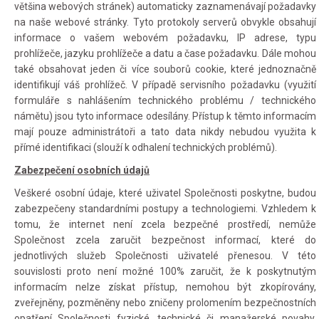
většina webových stránek) automaticky zaznamenávají požadavky
na naše webové stránky. Tyto protokoly serverů obvykle obsahují
informace o vašem webovém požadavku, IP adrese, typu
prohlížeče, jazyku prohlížeče a datu a čase požadavku. Dále mohou
také obsahovat jeden či více souborů cookie, které jednoznačně
identifikují váš prohlížeč. V případě servisního požadavku (využití
formuláře s nahlášením technického problému / technického
námětu) jsou tyto informace odesílány. Přístup k těmto informacím
mají pouze administrátoři a tato data nikdy nebudou využita k
přímé identifikaci (slouží k odhalení technických problémů).
Zabezpečení osobních údajů
Veškeré osobní údaje, které uživatel Společnosti poskytne, budou
zabezpečeny standardními postupy a technologiemi. Vzhledem k
tomu, že internet není zcela bezpečné prostředí, nemůže
Společnost zcela zaručit bezpečnost informací, které do
jednotlivých služeb Společnosti uživatelé přenesou. V této
souvislosti proto není možné 100% zaručit, že k poskytnutým
informacím nelze získat přístup, nemohou být zkopírovány,
zveřejněny, pozměněny nebo zničeny prolomením bezpečnostních
opatření Společnosti fyzické, technické či manažerské povahy.