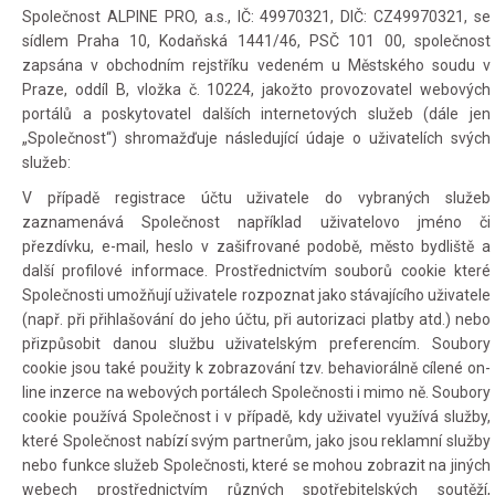
Společnost ALPINE PRO, a.s., IČ: 49970321, DIČ: CZ49970321, se
sídlem Praha 10, Kodaňská 1441/46, PSČ 101 00, společnost
zapsána v obchodním rejstříku vedeném u Městského soudu v
Praze, oddíl B, vložka č. 10224, jakožto provozovatel webových
portálů a poskytovatel dalších internetových služeb (dále jen
„Společnost“) shromažďuje následující údaje o uživatelích svých
služeb:
V případě registrace účtu uživatele do vybraných služeb
zaznamenává Společnost například uživatelovo jméno či
přezdívku, e-mail, heslo v zašifrované podobě, město bydliště a
další profilové informace. Prostřednictvím souborů cookie které
Společnosti umožňují uživatele rozpoznat jako stávajícího uživatele
(např. při přihlašování do jeho účtu, při autorizaci platby atd.) nebo
přizpůsobit danou službu uživatelským preferencím. Soubory
cookie jsou také použity k zobrazování tzv. behaviorálně cílené on-
line inzerce na webových portálech Společnosti i mimo ně. Soubory
cookie používá Společnost i v případě, kdy uživatel využívá služby,
které Společnost nabízí svým partnerům, jako jsou reklamní služby
nebo funkce služeb Společnosti, které se mohou zobrazit na jiných
webech prostřednictvím různých spotřebitelských soutěží,