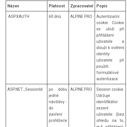
Název
Platnost
Zpracovatel
Popis
.ASPXAUTH
60 dnů
ALPINE PRO
Autentizační
cookie. Cookie
se uloží při
přihlášení
uživatele a
slouží k ověření
identity
uživatele při
použití
formulářové
autentizace.
ASP.NET_SessionId
po dobu
ALPINE PRO
Session cookie.
jedné
Udržuje
návštěvy -
identifikátor
do
sezení
zavření
uživatele (bez
prohlížeče
ohledu na to,
je-li přihlášen).