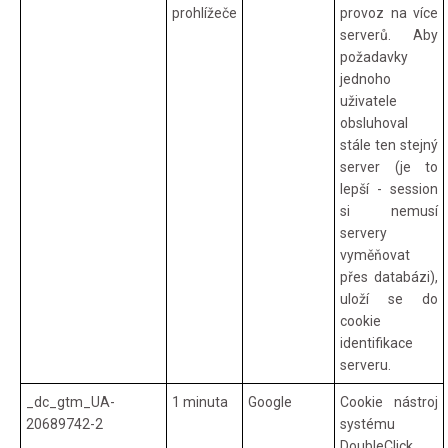
prohlížeče
provoz na více
serverů. Aby
požadavky
jednoho
uživatele
obsluhoval
stále ten stejný
server (je to
lepší - session
si nemusí
servery
vyměňovat
přes databázi),
uloží se do
cookie
identifikace
serveru.
_dc_gtm_UA-
1 minuta
Google
Cookie nástroj
20689742-2
systému
DoubleClick.