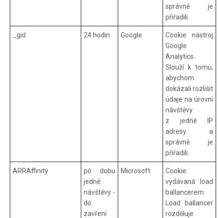
správně je
přiřadili.
_gid
24 hodin
Google
Cookie nástroj
Google
Analytics.
Slouží k tomu,
abychom
dokázali rozlišit
údaje na úrovni
návštěvy
z jedné IP
adresy a
správně je
přiřadili.
ARRAffinity
po dobu
Microsoft
Cookie
jedné
vydávaná load
návštěvy -
ballancerem.
do
Load ballancer
zavření
rozděluje