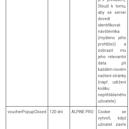
Slouží k tomu,
aby se server
dovedl
identifikovat
návštěvníka
(myšleno jeho
prohlížeč) a
zobrazit mu
jeho relevantní
data při
každém novém
načtení stránky
(např. udržení
košíku
nepřihlášeného
uživatele).
voucherPopupClosed
120 dní
ALPINE PRO
Cookie se
vytvoří, když
uživatel zavře