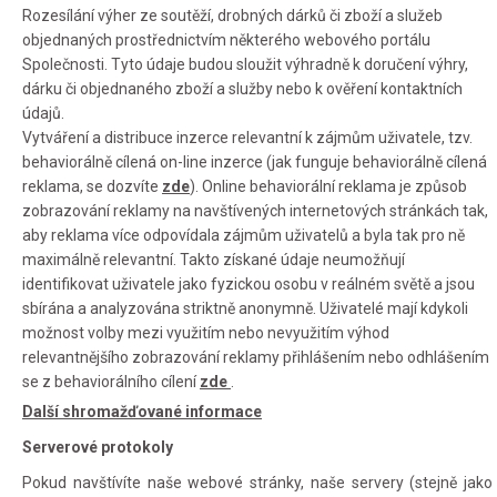
Rozesílání výher ze soutěží, drobných dárků či zboží a služeb
objednaných prostřednictvím některého webového portálu
Společnosti. Tyto údaje budou sloužit výhradně k doručení výhry,
dárku či objednaného zboží a služby nebo k ověření kontaktních
údajů.
Vytváření a distribuce inzerce relevantní k zájmům uživatele, tzv.
behaviorálně cílená on-line inzerce (jak funguje behaviorálně cílená
reklama, se dozvíte
zde
). Online behaviorální reklama je způsob
zobrazování reklamy na navštívených internetových stránkách tak,
aby reklama více odpovídala zájmům uživatelů a byla tak pro ně
maximálně relevantní. Takto získané údaje neumožňují
identifikovat uživatele jako fyzickou osobu v reálném světě a jsou
sbírána a analyzována striktně anonymně. Uživatelé mají kdykoli
možnost volby mezi využitím nebo nevyužitím výhod
relevantnějšího zobrazování reklamy přihlášením nebo odhlášením
se z behaviorálního cílení
zde
.
Další shromažďované informace
Serverové protokoly
Pokud navštívíte naše webové stránky, naše servery (stejně jako