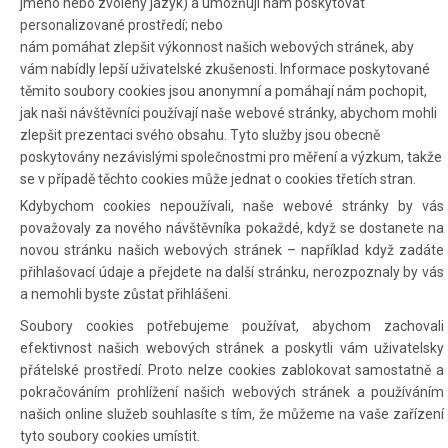
jméno nebo zvolený jazyk) a umožňují nám poskytovat
personalizované prostředí; nebo
nám pomáhat zlepšit výkonnost našich webových stránek, aby
vám nabídly lepší uživatelské zkušenosti. Informace poskytované
těmito soubory cookies jsou anonymní a pomáhají nám pochopit,
jak naši návštěvníci používají naše webové stránky, abychom mohli
zlepšit prezentaci svého obsahu. Tyto služby jsou obecně
poskytovány nezávislými společnostmi pro měření a výzkum, takže
se v případě těchto cookies může jednat o cookies třetích stran.
Kdybychom cookies nepoužívali, naše webové stránky by vás
považovaly za nového návštěvníka pokaždé, když se dostanete na
novou stránku našich webových stránek – například když zadáte
přihlašovací údaje a přejdete na další stránku, nerozpoznaly by vás
a nemohli byste zůstat přihlášeni.
Soubory cookies potřebujeme používat, abychom zachovali
efektivnost našich webových stránek a poskytli vám uživatelsky
přátelské prostředí. Proto nelze cookies zablokovat samostatně a
pokračováním prohlížení našich webových stránek a používáním
našich online služeb souhlasíte s tím, že můžeme na vaše zařízení
tyto soubory cookies umístit.