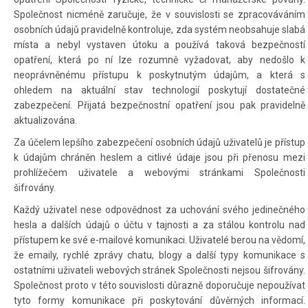
Společnost nicméně zaručuje, že v souvislosti se zpracováváním
osobních údajů pravidelně kontroluje, zda systém neobsahuje slabá
místa a nebyl vystaven útoku a používá taková bezpečností
opatření, která po ní lze rozumně vyžadovat, aby nedošlo k
neoprávněnému přístupu k poskytnutým údajům, a která s
ohledem na aktuální stav technologií poskytují dostatečné
zabezpečení. Přijatá bezpečnostní opatření jsou pak pravidelně
aktualizována.
Za účelem lepšího zabezpečení osobních údajů uživatelů je přístup
k údajům chráněn heslem a citlivé údaje jsou při přenosu mezi
prohlížečem uživatele a webovými stránkami Společnosti
šifrovány.
Každý uživatel nese odpovědnost za uchování svého jedinečného
hesla a dalších údajů o účtu v tajnosti a za stálou kontrolu nad
přístupem ke své e-mailové komunikaci. Uživatelé berou na vědomí,
že emaily, rychlé zprávy chatu, blogy a další typy komunikace s
ostatními uživateli webových stránek Společnosti nejsou šifrovány.
Společnost proto v této souvislosti důrazně doporučuje nepoužívat
tyto formy komunikace při poskytování důvěrných informací.