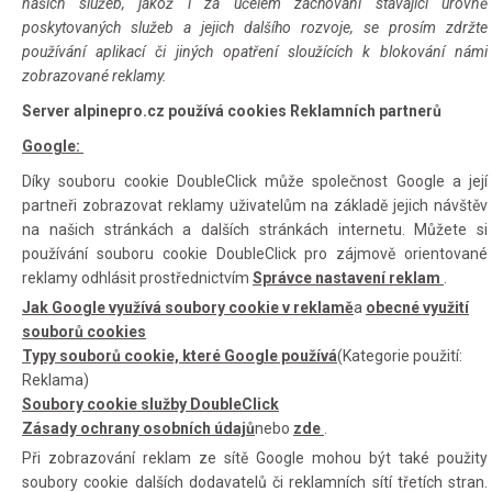
našich služeb, jakož i za účelem zachování stávající úrovně
poskytovaných služeb a jejich dalšího rozvoje, se prosím zdržte
používání aplikací či jiných opatření sloužících k blokování námi
zobrazované reklamy.
Server
alpinepro.cz používá cookies Reklamních partnerů
Google:
Díky souboru cookie DoubleClick může společnost Google a její
partneři zobrazovat reklamy uživatelům na základě jejich návštěv
na našich stránkách a dalších stránkách internetu. Můžete si
používání souboru cookie DoubleClick pro zájmově orientované
reklamy odhlásit prostřednictvím
Správce nastavení reklam
.
Jak Google využívá soubory cookie v reklamě
a
obecné využití
souborů cookies
Typy souborů cookie, které Google používá
(Kategorie použití:
Reklama)
Soubory cookie služby DoubleClick
Zásady ochrany osobních údajů
nebo
zde
.
Při zobrazování reklam ze sítě Google mohou být také použity
soubory cookie dalších dodavatelů či reklamních sítí třetích stran.