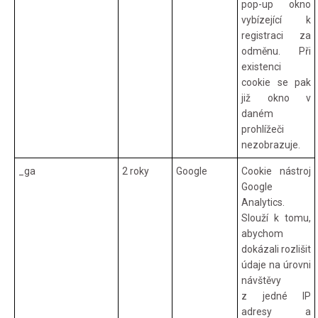
pop-up okno
vybízející k
registraci za
odměnu. Při
existenci
cookie se pak
již okno v
daném
prohlížeči
nezobrazuje.
_ga
2 roky
Google
Cookie nástroj
Google
Analytics.
Slouží k tomu,
abychom
dokázali rozlišit
údaje na úrovni
návštěvy
z jedné IP
adresy a