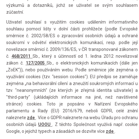
výzkumů a dotazníků, jichž se uživatel se svým souhlasem
zúčastní.
Uživatel souhlasí s využitím cookies udělením informativního
souhlasu pomocí lišty v dolní části prohlížeče (podle Evropské
směrnice č. 2002/58/ES o zpracování osobních údajů a ochraně
soukromí v odvětví elektronických komunikací, resp. podle její
novelizace směrnicí č. 2009/136/ES, v ČR transponované zákonem
č.
468/2011
Sb., který s účinností od 1. ledna 2012 novelizoval
zákon č.
127/2005
Sb., o elektronických komunikacích (dále jen
„ZoEK“)), nebo používáním webu. Podle směrnice jde zejména o
využívání cookies (tzv. "session cookies"). EU předpis se zaměřuje
zejména „na behaviorální cílení a zneužití soukromých informací u
tzv. "neanonymních" (ze kterých je zřejmá identita uživatele) a
"third-party" (ukládajících informace na jiné, než navštívené
stránce) cookies. Toto je popsáno v Nařízení Evropského
parlamentu a Rady (EU) 2016/679, neboli GDPR, celé znění
naleznete
zde
. Více o GDPR naleznete na webu Úřadu pro ochranu
osobních údajů
UOOU
. Z těchto Společnost využívá např. cookie
Google, o jejichž typech a zásadách se dozvíte více
zde
.