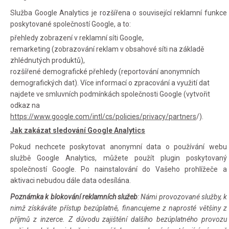
Služba Google Analytics je rozšířena o související reklamní funkce
poskytované společností Google, a to:
přehledy zobrazení v reklamní síti Google,
remarketing (zobrazování reklam v obsahové síti na základě
zhlédnutých produktů),
rozšířené demografické přehledy (reportování anonymních
demografických dat). Více informací o zpracování a využití dat
najdete ve smluvních podmínkách společnosti Google (vytvořit
odkaz na
https://www.google.com/intl/cs/policies/privacy/partners
/).
Jak zakázat sledování Google Analytics
Pokud nechcete poskytovat anonymní data o používání webu
službě Google Analytics, můžete použít plugin poskytovaný
společností Google. Po nainstalování do Vašeho prohlížeče a
aktivaci nebudou dále data odesílána.
Poznámka k blokování reklamních služeb
: Námi provozované služby, k
nimž získáváte přístup bezúplatně, financujeme z naprosté většiny z
příjmů z inzerce. Z důvodu zajištění dalšího bezúplatného provozu