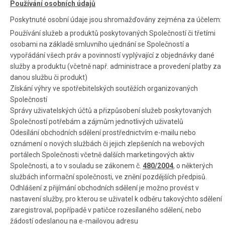
Používání osobních údajů
Poskytnuté osobní údaje jsou shromažďovány zejména za účelem:
Používání služeb a produktů poskytovaných Společností či třetími
osobami na základě smluvního ujednání se Společností a
vypořádání všech práv a povinností vyplývající z objednávky dané
služby a produktu (včetně např. administrace a provedení platby za
danou službu či produkt)
Získání výhry ve spotřebitelských soutěžích organizovaných
Společností
Správy uživatelských účtů a přizpůsobení služeb poskytovaných
Společností potřebám a zájmům jednotlivých uživatelů
Odesílání obchodních sdělení prostřednictvím e-mailu nebo
oznámení o nových službách či jejich zlepšeních na webových
portálech Společnosti včetně dalších marketingových aktiv
Společnosti, a to v souladu se zákonem č.
480/2004
, o některých
službách informační společnosti, ve znění pozdějších předpisů.
Odhlášení z přijímání obchodních sdělení je možno provést v
nastavení služby, pro kterou se uživatel k odběru takovýchto sdělení
zaregistroval, popřípadě v patičce rozesílaného sdělení, nebo
žádostí odeslanou na e-mailovou adresu