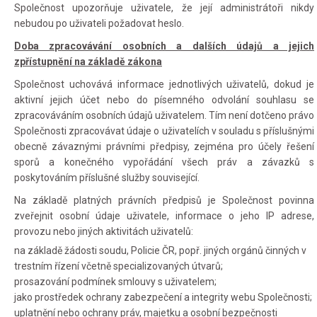
Společnost upozorňuje uživatele, že její administrátoři nikdy
nebudou po uživateli požadovat heslo.
Doba zpracovávání osobních a dalších údajů a jejich
zpřístupnění na základě zákona
Společnost uchovává informace jednotlivých uživatelů, dokud je
aktivní jejich účet nebo do písemného odvolání souhlasu se
zpracováváním osobních údajů uživatelem. Tím není dotčeno právo
Společnosti zpracovávat údaje o uživatelích v souladu s příslušnými
obecně závaznými právními předpisy, zejména pro účely řešení
sporů a konečného vypořádání všech práv a závazků s
poskytováním příslušné služby související.
Na základě platných právních předpisů je Společnost povinna
zveřejnit osobní údaje uživatele, informace o jeho IP adrese,
provozu nebo jiných aktivitách uživatelů:
na základě žádosti soudu, Policie ČR, popř. jiných orgánů činných v
trestním řízení včetně specializovaných útvarů;
prosazování podmínek smlouvy s uživatelem;
jako prostředek ochrany zabezpečení a integrity webu Společnosti;
uplatnění nebo ochrany práv, majetku a osobní bezpečnosti