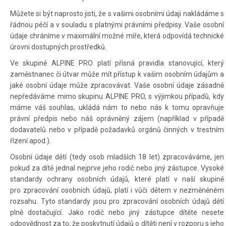
Můžete si být naprosto jisti, že s vašimi osobními údaji nakládáme s
Můj profil
řádnou péčí a v souladu s platnými právními předpisy. Vaše osobní
údaje chráníme v maximální možné míře, která odpovídá technické
úrovni dostupných prostředků.
Ve skupině ALPINE PRO platí přísná pravidla stanovující, který
zaměstnanec či útvar může mít přístup k vašim osobním údajům a
jaké osobní údaje může zpracovávat. Vaše osobní údaje zásadně
nepředáváme mimo skupinu ALPINE PRO, s výjimkou případů, kdy
máme váš souhlas, ukládá nám to nebo nás k tomu opravňuje
právní předpis nebo náš oprávněný zájem (například v případě
dodavatelů nebo v případě požadavků orgánů činných v trestním
řízení apod.).
Osobní údaje dětí (tedy osob mladších 18 let) zpracováváme, jen
pokud za dítě jednal nejprve jeho rodič nebo jiný zástupce. Vysoké
standardy ochrany osobních údajů, které platí v naší skupině
pro zpracování osobních údajů, platí i vůči dětem v nezměněném
rozsahu. Tyto standardy jsou pro zpracování osobních údajů dětí
plně dostačující. Jako rodič nebo jiný zástupce dítěte nesete
odpovědnost za to, že poskytnutí údajů o dítěti není v rozporu s jeho