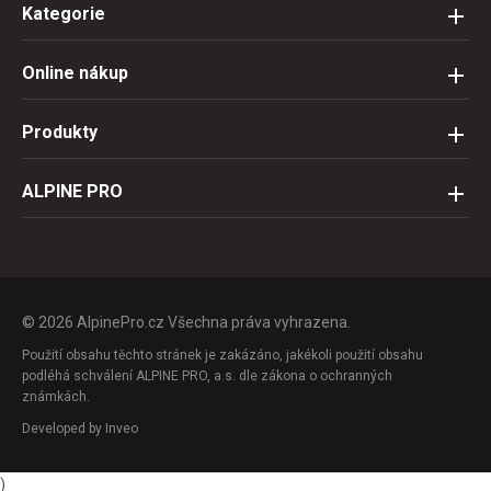
tomu
Kategorie
Online nákup
Produkty
ALPINE PRO
© 2026 AlpinePro.cz Všechna práva vyhrazena.
Použití obsahu těchto stránek je zakázáno, jakékoli použití obsahu
podléhá schválení ALPINE PRO, a.s. dle zákona o ochranných
známkách.
Developed by
Inveo
)