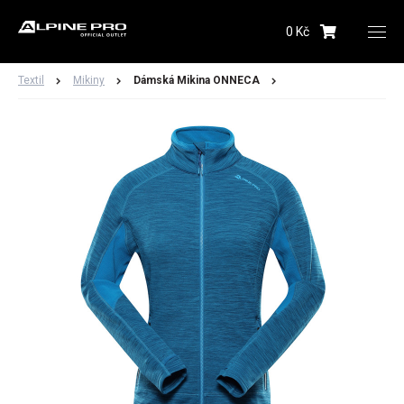
0 Kč
Upozornění budeme zasílat na Vámi registrovanou
adresu
Textil
Mikiny
Dámská Mikina ONNECA
Hlídacího psa můžete kdykoliv zrušit ve svém
profilu
Odeslat
Dámské
Pánské
Dětské
Obuv
Doplňky