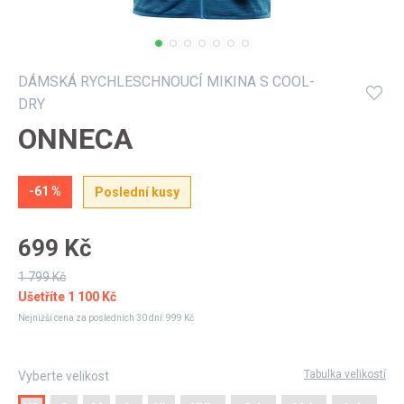
Můj profil
DÁMSKÁ RYCHLESCHNOUCÍ MIKINA S COOL-
DRY
ONNECA
-61 %
Poslední kusy
699 Kč
1 799 Kč
Ušetříte
1 100 Kč
Nejnižší cena za posledních 30 dní:
999 Kč
Tabulka velikostí
Vyberte velikost