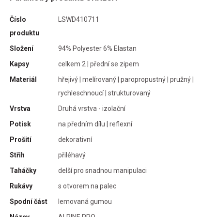
cké
Číslo
LSWD410711
o o
produktu
Složení
94% Polyester 6% Elastan
Kapsy
celkem 2 | přední se zipem
Materiál
hřejivý | melírovaný | paropropustný | pružný |
uře
rychleschnoucí | strukturovaný
 na
Vrstva
Druhá vrstva - izolační
ální
Potisk
na předním dílu | reflexní
Prošití
dekorativní
Střih
přiléhavý
lie
Taháčky
delší pro snadnou manipulaci
 při
Rukávy
s otvorem na palec
ích
Spodní část
lemovaná gumou