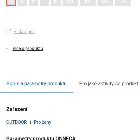
XS
S
M
L
XL
XXL
S-L
M-L
L-L
Hlídací pes
Více o produktu
Popis a parametry produktu
Pro jaké aktivity se produkt
Zařazení
ený
OUTDOOR
Pro ženy
Parametry produktu ONNECA