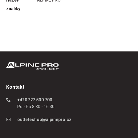
Název
ALPINE PRO
značky
áry
ehce
así.
íce
Kontakt
+420 222 530 700
Po - Pá 8:30 - 16:30
sou
outleteshop@alpinepro.cz