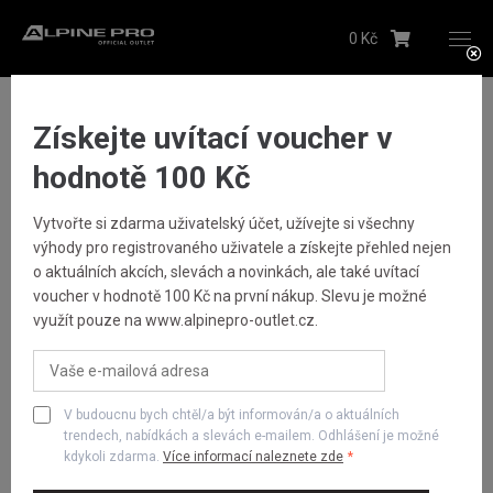
0 Kč
Upozornění budeme zasílat na Vámi registrovanou
adresu
Obuv
Boty outdoor
OUTDOOROVÁ OBUV S PTX MEMBRÁNOU ERAHE
Hlídacího psa můžete kdykoliv zrušit ve svém
profilu
Získejte uvítací voucher v
Odeslat
hodnotě 100 Kč
Vytvořte si zdarma uživatelský účet, užívejte si všechny
Dámské
výhody pro registrovaného uživatele a získejte přehled nejen
o aktuálních akcích, slevách a novinkách, ale také uvítací
voucher v hodnotě 100 Kč na první nákup. Slevu je možné
Pánské
využít pouze na www.alpinepro-outlet.cz.
Dětské
V budoucnu bych chtěl/a být informován/a o aktuálních
Obuv
trendech, nabídkách a slevách e-mailem. Odhlášení je možné
kdykoli zdarma.
Více informací naleznete zde
Doplňky