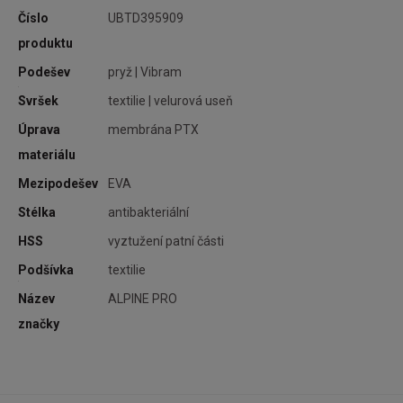
Číslo
UBTD395909
produktu
Podešev
pryž | Vibram
atní
Svršek
textilie | velurová useň
ici
Úprava
membrána PTX
materiálu
Mezipodešev
EVA
u a
Stélka
antibakteriální
erá
HSS
vyztužení patní části
hů.
Podšívka
textilie
ádí
Název
ALPINE PRO
značky
aný