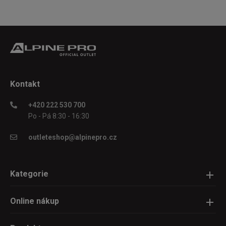
cký
stí
odlí
 na
eho
ěhu,
Kontakt
ý a
+420 222 530 700
Po - Pá 8:30 - 16:30
outleteshop@alpinepro.cz
stná
elmi
Kategorie
Online nákup
v s
ších