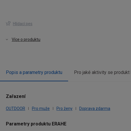
Hlídací pes
Více o produktu
Popis a parametry produktu
Pro jaké aktivity se produkt
Zařazení
tu,
OUTDOOR
Pro muže
Pro ženy
Doprava zdarma
žitý
vce
Parametry produktu ERAHE
ovat