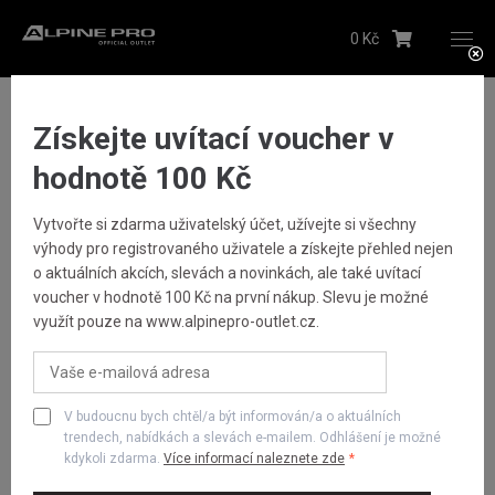
0 Kč
Upozornění budeme zasílat na Vámi registrovanou
adresu
Textil
Bundy
Pánská Bunda COMED
Hlídacího psa můžete kdykoliv zrušit ve svém
profilu
Získejte uvítací voucher v
Odeslat
hodnotě 100 Kč
Vytvořte si zdarma uživatelský účet, užívejte si všechny
Dámské
výhody pro registrovaného uživatele a získejte přehled nejen
o aktuálních akcích, slevách a novinkách, ale také uvítací
voucher v hodnotě 100 Kč na první nákup. Slevu je možné
Pánské
využít pouze na www.alpinepro-outlet.cz.
Dětské
V budoucnu bych chtěl/a být informován/a o aktuálních
Obuv
trendech, nabídkách a slevách e-mailem. Odhlášení je možné
kdykoli zdarma.
Více informací naleznete zde
Doplňky