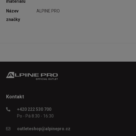
materiálu
ích
iku
Název
ALPINE PRO
 jak
značky
ače
při
 je
Kontakt
+420 222 530 700
Po - Pá 8:30 - 16:30
outleteshop@alpinepro.cz