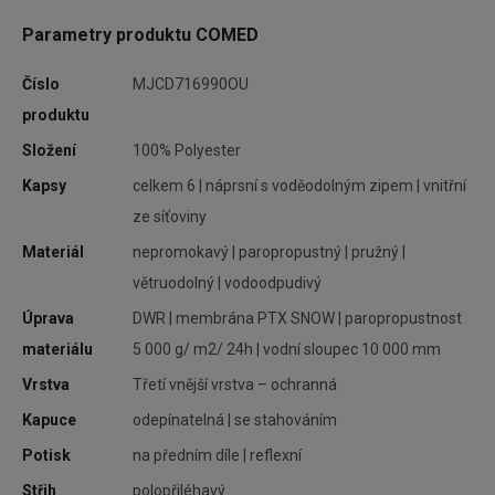
Parametry produktu COMED
 je
Číslo
MJCD716990OU
produktu
Složení
100% Polyester
Kapsy
celkem 6 | náprsní s voděodolným zipem | vnitřní
nou
ze síťoviny
.
Materiál
nepromokavý | paropropustný | pružný |
větruodolný | vodoodpudivý
cké
Úprava
DWR | membrána PTX SNOW | paropropustnost
o o
materiálu
5 000 g/ m2/ 24h | vodní sloupec 10 000 mm
Vrstva
Třetí vnější vrstva – ochranná
Kapuce
odepínatelná | se stahováním
Potisk
na předním díle | reflexní
cké
ponu
Střih
polopřiléhavý