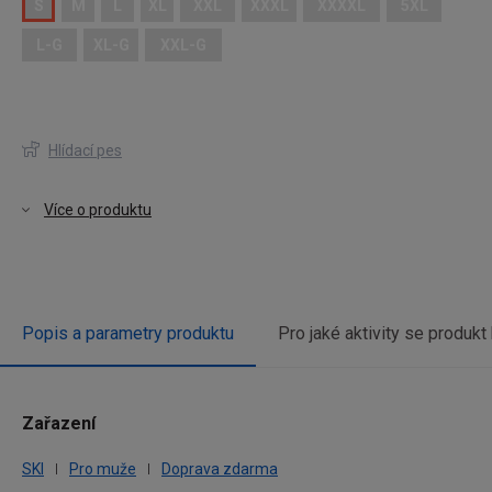
S
M
L
XL
XXL
XXXL
XXXXL
5XL
L-G
XL-G
XXL-G
Hlídací pes
Více o produktu
Popis a parametry produktu
Pro jaké aktivity se produkt
Zařazení
vou
SKI
Pro muže
Doprava zdarma