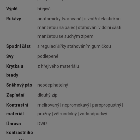
Výplň
hřejivá
Rukávy
anatomicky tvarované | s vnitřní elastickou
manžetou na palec | stahování v dolní části
vou
manžetou se suchým zipem
vu.
Spodní část
s regulací šířky stahováním gumičkou
bné
Švy
podlepené
chu
ává
Krytka u
z hřejivého materiálu
brady
Sněhový pás
neodepínatelný
Zapínání
dlouhý zip
any
Kontrastní
melírovaný | nepromokavý | paropropustný |
erá
materiál
pružný | větruodolný | vodoodpudivý
ití
Úprava
DWR
ále
kontrastního
ána