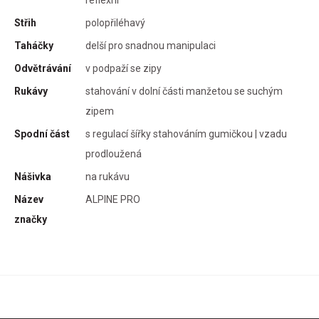
reflexní
vu.
bné
Střih
polopřiléhavý
chu
Taháčky
delší pro snadnou manipulaci
ává
Odvětrávání
v podpaží se zipy
Rukávy
stahování v dolní části manžetou se suchým
zipem
Spodní část
s regulací šířky stahováním gumičkou | vzadu
prodloužená
Nášivka
na rukávu
Název
ALPINE PRO
značky