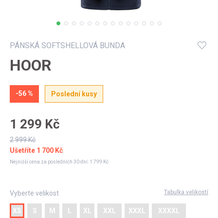
Můj profil
PÁNSKÁ SOFTSHELLOVÁ BUNDA
HOOR
-56 %
Poslední kusy
1 299 Kč
2 999 Kč
Ušetříte
1 700 Kč
Nejnižší cena za posledních 30 dní:
1 799 Kč
Tabulka velikostí
Vyberte velikost
XS
S
M
L
XL
XXL
XXXL
XXXXL