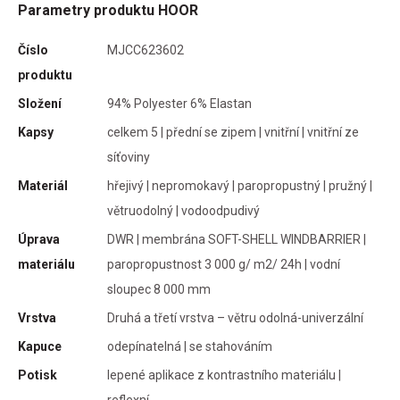
Parametry produktu HOOR
cké
Číslo
MJCC623602
o o
produktu
Složení
94% Polyester 6% Elastan
Kapsy
celkem 5 | přední se zipem | vnitřní | vnitřní ze
síťoviny
ál s
Materiál
hřejivý | nepromokavý | paropropustný | pružný |
etí
větruodolný | vodoodpudivý
Úprava
DWR | membrána SOFT-SHELL WINDBARRIER |
materiálu
paropropustnost 3 000 g/ m2/ 24h | vodní
uje
sloupec 8 000 mm
Vrstva
Druhá a třetí vrstva – větru odolná-univerzální
Kapuce
odepínatelná | se stahováním
Potisk
lepené aplikace z kontrastního materiálu |
vou