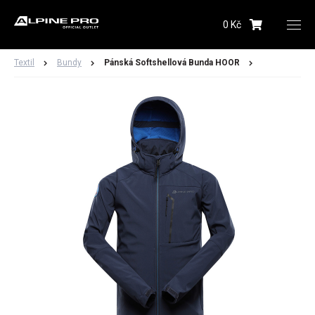
0 Kč
Upozornění budeme zasílat na Vámi registrovanou
adresu
Textil
Bundy
Pánská Softshellová Bunda HOOR
Hlídacího psa můžete kdykoliv zrušit ve svém
profilu
Odeslat
Dámské
Pánské
Dětské
Obuv
Doplňky