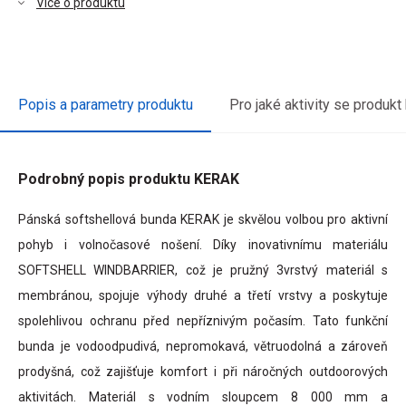
Více o produktu
Popis a parametry produktu
Pro jaké aktivity se produkt
Podrobný popis produktu KERAK
terý
Pánská softshellová bunda KERAK je skvělou volbou pro aktivní
itý
pohyb i volnočasové nošení. Díky inovativnímu materiálu
vce
SOFTSHELL WINDBARRIER, což je pružný 3vrstvý materiál s
ovat
membránou, spojuje výhody druhé a třetí vrstvy a poskytuje
spolehlivou ochranu před nepříznivým počasím. Tato funkční
bunda je vodoodpudivá, nepromokavá, větruodolná a zároveň
prodyšná, což zajišťuje komfort i při náročných outdoorových
vou
aktivitách. Materiál s vodním sloupcem 8 000 mm a