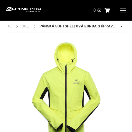
0 Kč
Upozornění budeme zasílat na Vámi registrovanou
adresu
Textil
Bundy
PÁNSKÁ SOFTSHELLOVÁ BUNDA S ÚPRAVOU DWR KERAK
Hlídacího psa můžete kdykoliv zrušit ve svém
profilu
Odeslat
Dámské
Pánské
Dětské
Obuv
Doplňky