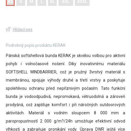
XS
S
M
L
XL
XXL
XXXL
Hlídací pes
Podrobný popis produktu KERAK
Pánská softshellová bunda KERAK je skvělou volbou pro aktivní
pohyb i volnočasové nošení. Díky inovativnímu materiálu
SOFTSHELL WINDBARRIER, což je pružný 3vrstvý materiál s
membránou, spojuje výhody druhé a třetí vrstvy a poskytuje
spolehlivou ochranu před nepříznivým počasím. Tato funkční
bunda je vodoodpudivá, nepromokavá, větruodolná a zároveň
prodyšná, což zajišťuje komfort i při náročných outdoorových
aktivitách. Materiál s vodním sloupcem 8 000 mm a
paropropustností 2 000 g/m?/24h umožňuje efektivní odvod
vlhkosti a zabraňuje pronikání vody. Úprava DWR ještě více