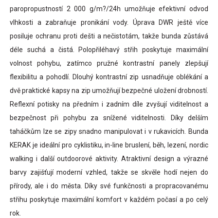
paropropustností 2 000 g/m?/24h umožňuje efektivní odvod
vlhkosti a zabraňuje pronikání vody. Úprava DWR ještě více
ál s
posiluje ochranu proti dešti a nečistotám, takže bunda zůstává
etí
déle suchá a čistá. Polopřiléhavý střih poskytuje maximální
volnost pohybu, zatímco pružné kontrastní panely zlepšují
flexibilitu a pohodlí. Dlouhý kontrastní zip usnadňuje oblékání a
dvě praktické kapsy na zip umožňují bezpečné uložení drobností.
uje
Reflexní potisky na předním i zadním díle zvyšují viditelnost a
bezpečnost při pohybu za snížené viditelnosti. Díky delším
taháčkům lze se zipy snadno manipulovat i v rukavicích. Bunda
KERAK je ideální pro cyklistiku, in-line bruslení, běh, lezení, nordic
vou
walking i další outdoorové aktivity. Atraktivní design a výrazné
vu.
barvy zajišťují moderní vzhled, takže se skvěle hodí nejen do
bné
přírody, ale i do města. Díky své funkčnosti a propracovanému
chu
střihu poskytuje maximální komfort v každém počasí a po celý
ává
rok.