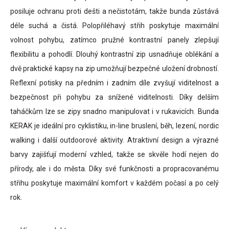
posiluje ochranu proti dešti a nečistotám, takže bunda zůstává
déle suchá a čistá. Polopřiléhavý střih poskytuje maximální
volnost pohybu, zatímco pružné kontrastní panely zlepšují
flexibilitu a pohodlí. Dlouhý kontrastní zip usnadňuje oblékání a
dvě praktické kapsy na zip umožňují bezpečné uložení drobností.
Reflexní potisky na předním i zadním díle zvyšují viditelnost a
bezpečnost při pohybu za snížené viditelnosti. Díky delším
taháčkům lze se zipy snadno manipulovat i v rukavicích. Bunda
KERAK je ideální pro cyklistiku, in-line bruslení, běh, lezení, nordic
walking i další outdoorové aktivity. Atraktivní design a výrazné
barvy zajišťují moderní vzhled, takže se skvěle hodí nejen do
přírody, ale i do města. Díky své funkčnosti a propracovanému
střihu poskytuje maximální komfort v každém počasí a po celý
rok.