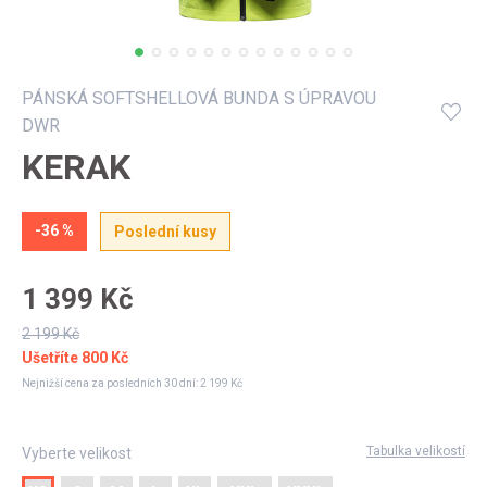
Můj profil
PÁNSKÁ SOFTSHELLOVÁ BUNDA S ÚPRAVOU
DWR
KERAK
-36 %
Poslední kusy
1 399 Kč
2 199 Kč
Ušetříte
800 Kč
Nejnižší cena za posledních 30 dní:
2 199 Kč
Tabulka velikostí
Vyberte velikost