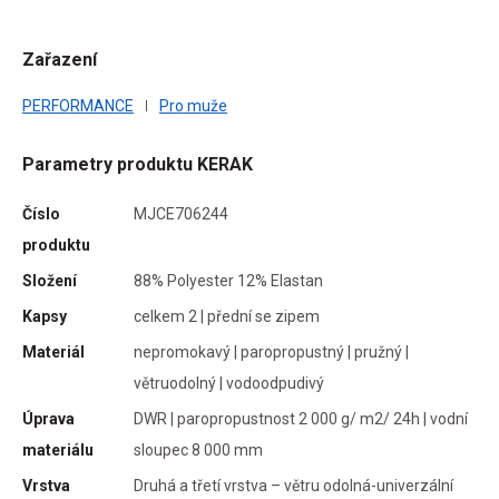
Zařazení
PERFORMANCE
Pro muže
Parametry produktu KERAK
Číslo
MJCE706244
produktu
Složení
88% Polyester 12% Elastan
Kapsy
celkem 2 | přední se zipem
Materiál
nepromokavý | paropropustný | pružný |
větruodolný | vodoodpudivý
Úprava
DWR | paropropustnost 2 000 g/ m2/ 24h | vodní
materiálu
sloupec 8 000 mm
Vrstva
Druhá a třetí vrstva – větru odolná-univerzální