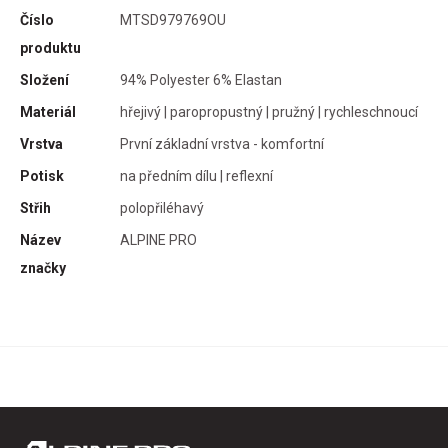
Číslo
MTSD979769OU
produktu
tomu
Složení
94% Polyester 6% Elastan
Materiál
hřejivý | paropropustný | pružný | rychleschnoucí
Vrstva
První základní vrstva - komfortní
Potisk
na předním dílu | reflexní
Střih
polopřiléhavý
Název
ALPINE PRO
značky