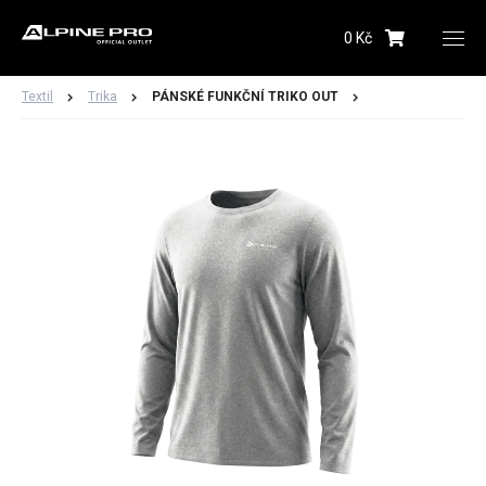
0 Kč
Upozornění budeme zasílat na Vámi registrovanou
adresu
Textil
Trika
PÁNSKÉ FUNKČNÍ TRIKO OUT
Hlídacího psa můžete kdykoliv zrušit ve svém
profilu
Odeslat
Dámské
Pánské
Dětské
Obuv
Doplňky