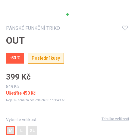
Můj profil
PÁNSKÉ FUNKČNÍ TRIKO
OUT
-53 %
Poslední kusy
399 Kč
849 Kč
Ušetříte
450 Kč
Nejnižší cena za posledních 30 dní:
849 Kč
Tabulka velikostí
Vyberte velikost
M
L
XL