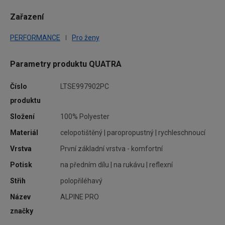
ponu
Zařazení
PERFORMANCE
Pro ženy
Parametry produktu QUATRA
uře
 na
Číslo
LTSE997902PC
ální
produktu
Složení
100% Polyester
Materiál
celopotištěný | paropropustný | rychleschnoucí
Vrstva
První základní vrstva - komfortní
Potisk
na předním dílu | na rukávu | reflexní
Střih
polopřiléhavý
Název
ALPINE PRO
značky