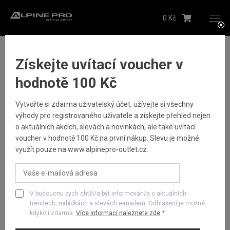
0 Kč
Upozornění budeme zasílat na Vámi registrovanou
adresu
Textil
Trika
DÁMSKÉ RYCHLESCHNOUCÍ TRIKO S COOL DRY QUATRA
Hlídacího psa můžete kdykoliv zrušit ve svém
profilu
Získejte uvítací voucher v
Odeslat
hodnotě 100 Kč
Vytvořte si zdarma uživatelský účet, užívejte si všechny
Dámské
výhody pro registrovaného uživatele a získejte přehled nejen
o aktuálních akcích, slevách a novinkách, ale také uvítací
voucher v hodnotě 100 Kč na první nákup. Slevu je možné
Pánské
využít pouze na www.alpinepro-outlet.cz.
Dětské
V budoucnu bych chtěl/a být informován/a o aktuálních
Obuv
trendech, nabídkách a slevách e-mailem. Odhlášení je možné
kdykoli zdarma.
Více informací naleznete zde
Doplňky