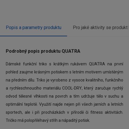
Popis a parametry produktu
Pro jaké aktivity se produkt
Podrobný popis produktu QUATRA
vou
Dámské funkční triko s krátkým rukávem QUATRA na první
pohled zaujme krásným potiskem s letním motivem umístěným
na předním dílu. Triko je vyrobeno z vysoce kvalitního, funkčního
a rychleschnoucího materiálu COOL-DRY, který zaručuje rychlý
cké
odvod tělesné vlhkosti na povrch a tím udržuje tělo v suchu a
o o
optimální teplotě. Využití najde nejen při všech jarních a letních
sportech, ale i při procházkách v přírodě či fitness aktivitách.
Tričko má polopřiléhavý střih a nápaditý potisk.
cké