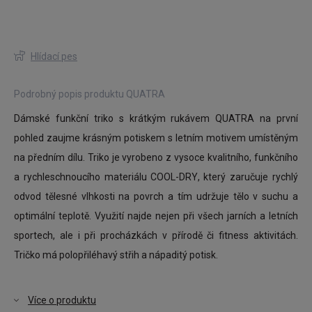
Hlídací pes
Podrobný popis produktu QUATRA
Dámské funkční triko s krátkým rukávem QUATRA na první
pohled zaujme krásným potiskem s letním motivem umístěným
na předním dílu. Triko je vyrobeno z vysoce kvalitního, funkčního
a rychleschnoucího materiálu COOL-DRY, který zaručuje rychlý
odvod tělesné vlhkosti na povrch a tím udržuje tělo v suchu a
optimální teplotě. Využití najde nejen při všech jarních a letních
sportech, ale i při procházkách v přírodě či fitness aktivitách.
Tričko má polopřiléhavý střih a nápaditý potisk.
Více o produktu