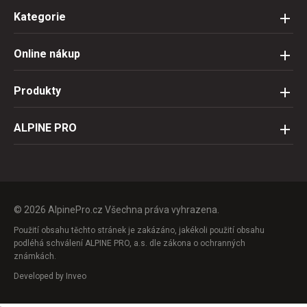
Kategorie
Online nákup
Produkty
ALPINE PRO
© 2026 AlpinePro.cz Všechna práva vyhrazena.
Použití obsahu těchto stránek je zakázáno, jakékoli použití obsahu
podléhá schválení ALPINE PRO, a.s. dle zákona o ochranných
známkách.
Developed by
Inveo