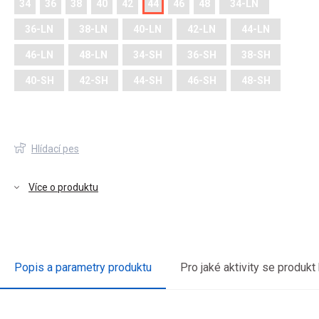
34
36
38
40
42
44
46
48
34-LN
36-LN
38-LN
40-LN
42-LN
44-LN
46-LN
48-LN
34-SH
36-SH
38-SH
40-SH
42-SH
44-SH
46-SH
48-SH
Hlídací pes
Více o produktu
Popis a parametry produktu
Pro jaké aktivity se produkt