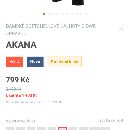
Můj profil
DÁMSKÉ SOFTSHELLOVÉ KALHOTY S DWR
ÚPRAVOU
AKANA
-63 %
Nové
Poslední kusy
799 Kč
2 199 Kč
Ušetříte
1 400 Kč
Nejnižší cena za posledních 30 dní:
999 Kč
Tabulka velikostí
Vyberte velikost