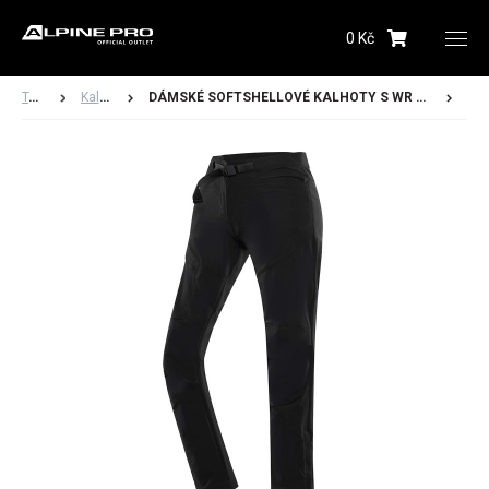
0 Kč
Upozornění budeme zasílat na Vámi registrovanou
adresu
Textil
Kalhoty
DÁMSKÉ SOFTSHELLOVÉ KALHOTY S WR ÚPRAVOU AKANA
Hlídacího psa můžete kdykoliv zrušit ve svém
profilu
Odeslat
Dámské
Pánské
Dětské
Obuv
Doplňky