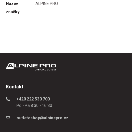
Název
ALPINE PRO
ném
značky
tší
hož
kaní
Kontakt
+420 222 530 700
Po - Pá 8:30 - 16:30
outleteshop@alpinepro.cz