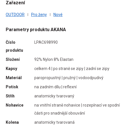
Zařazení
vou
OUTDOOR
Pro ženy
Nové
Parametry produktu AKANA
élce
Číslo
LPAC698990
LN.
produktu
Složení
92% Nylon 8% Elastan
Kapsy
celkem 4 | po straně se zipy | zadní se zipy
élce
Materiál
paropropustný | pružný | vodoodpudivý
 SH.
Potisk
na zadním dílu | reflexní
Střih
anatomicky tvarovaný
anu
Nohavice
na vnitřní straně nohavice | rozepínací ve spodní
oti
části pro snadnější obouvání
Kolena
anatomicky tvarovaná