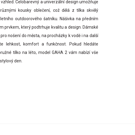
í vzhled. Celobarevný a univerzální design umožňuje
ůznými kousky oblečení, což dělá z tílka skvělý
letního outdoorového šatníku. Nášivka na předním
ým prvkem, který podtrhuje kvalitu a design. Dámské
 pro nošení do města, na procházky k vodě i na další
níte lehkost, komfort a funkčnost. Pokud hledáte
 pružné tílko na léto, model GAHA 2 vám nabízí vše
stylový den.