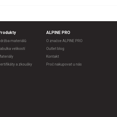
Produkty
ALPINE PRO
držba materiálů
O značce ALPINE PRO
abulka velikostí
Outlet blog
ateriály
Kontakt
ertifikáty a zkoušky
Proč nakupovat u nás