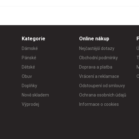
Kategorie
Online nákup
Dámské
Nejčastější dotazy
Ú
Pánské
Obchodní podmínky
T
Dětské
Doprava a platba
M
Obuv
Vrácení a reklamace
C
Doplňky
Odstoupení od smlouvy
Nově skladem
Ochrana osobních údajů
Výprodej
Informace o cookies