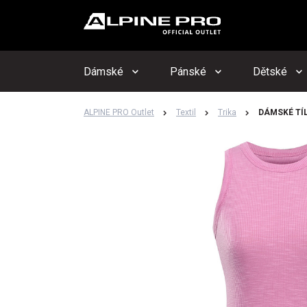
Upo
Hlí
Dámské
Pánské
Dětské
ALPINE PRO Outlet
Textil
Trika
DÁMSKÉ TÍ