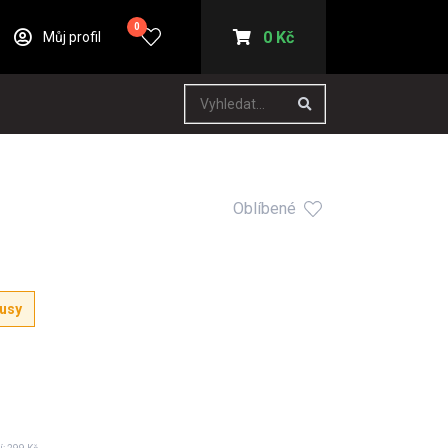
0
0 Kč
Můj profil
Oblíbené
kusy