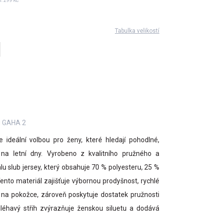
í:
299 Kč
Tabulka velikostí
u GAHA 2
ideální volbou pro ženy, které hledají pohodlné,
o na letní dny. Vyrobeno z kvalitního pružného a
u slub jersey, který obsahuje 70 % polyesteru, 25 %
ento materiál zajišťuje výbornou prodyšnost, rychlé
t na pokožce, zároveň poskytuje dostatek pružnosti
iléhavý střih zvýrazňuje ženskou siluetu a dodává