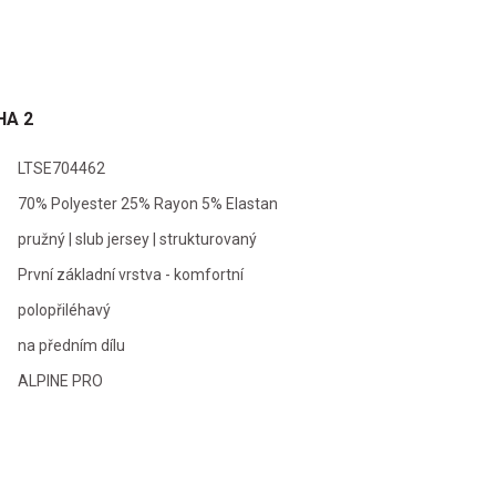
Walki
HA 2
LTSE704462
70% Polyester 25% Rayon 5% Elastan
pružný | slub jersey | strukturovaný
První základní vrstva - komfortní
polopřiléhavý
na předním dílu
ALPINE PRO