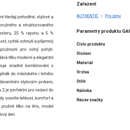
Zařazení
AUTHENTIC
Pro ženy
ré hledají pohodlné, stylové a
o pružného a strukturovaného
Parametry produktu GA
yesteru, 25 % rayonu a 5 %
ost, rychlé schnutí a příjemný
Číslo produktu
pružnosti pro volný pohyb.
Složení
dává tílku moderní a elegantní
Materiál
žňuje snadné kombinování s
Vrstva
oplněk do městského i letního
Střih
e decentním stylovým prvkem,
 2 je perfektní pro nošení do
Nášivka
 kdy oceníte lehkost, komfort a
Název značky
 pružné tílko na léto, model
lový den.