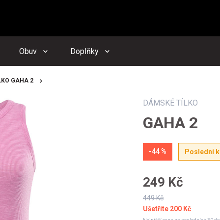
zornění budeme zasílat na Vámi registrovanou adresu
dacího psa můžete kdykoliv zrušit ve svém
profilu
Obuv
Doplňky
Odeslat
LKO GAHA 2
DÁMSKÉ TÍLKO
GAHA 2
-44 %
Poslední 
249 Kč
449 Kč
Ušetříte
200 Kč