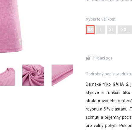
Nejnižší cena za posledních 30 dn
Vyberte velikost
XS
L
XL
XXL
Hlídací pes
Podrobný popis produkt
Dámské tílko GAHA 2 je 
stylové a funkční tílk
strukturovaného materiál
rayonu a 5 % elastanu. T
schnutí a příjemný poci
pro volný pohyb. Polopř