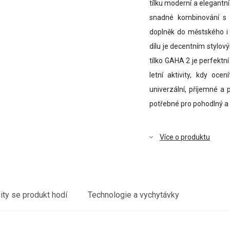
tílku moderní a elegantn
snadné kombinování s r
doplněk do městského i 
dílu je decentním stylov
tílko GAHA 2 je perfektní
letní aktivity, kdy oce
univerzální, příjemné a
potřebné pro pohodlný a 
Více o produktu
vity se produkt hodí
Technologie a vychytávky