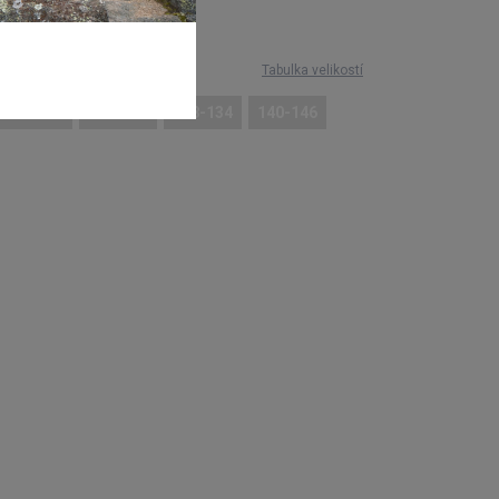
í:
399 Kč
Tabulka velikostí
104-110
116-122
128-134
140-146