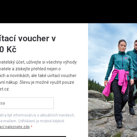
zornění budeme zasílat na Vámi registrovanou adresu
dacího psa můžete kdykoliv zrušit ve svém
profilu
Obuv
Doplňky
ítací voucher v
Odeslat
0 Kč
SKÉ LETNÍ ŠATY NAX OMIWO
vatelský účet, užívejte si všechny výhody
DĚTSKÉ LETNÍ ŠATY 
atele a získejte přehled nejen o
OMIWO
ách a novinkách, ale také uvítací voucher
vní nákup. Slevu je možné využít pouze
t.cz.
-33 %
Poslední 
399 Kč
l/a být informován/a o aktuálních trendech,
 e-mailem. Odhlášení je možné kdykoli
599 Kč
ací naleznete zde
Ušetříte
200 Kč