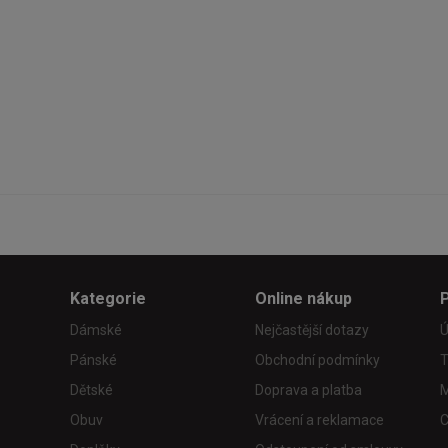
Kategorie
Online nákup
Dámské
Nejčastější dotazy
Ú
Pánské
Obchodní podmínky
T
Dětské
Doprava a platba
M
Obuv
Vrácení a reklamace
C