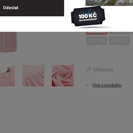
Nejnižší cena za posledních 30 dn
Vyberte velikost
80-86
92-98
152-158
164-170
Hlídací pes
Více o produktu