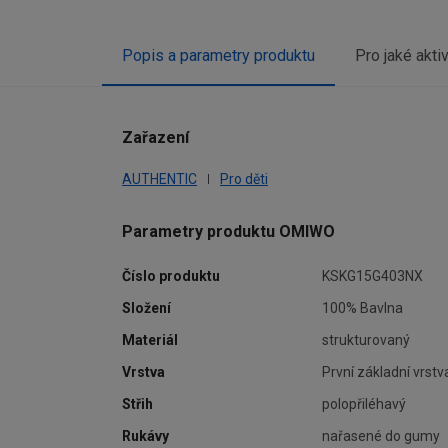
Popis a parametry produktu
Pro jaké akti
Zařazení
AUTHENTIC
Pro děti
Parametry produktu OMIWO
Číslo produktu
KSKG15G403NX
Složení
100% Bavlna
Materiál
strukturovaný
Vrstva
První základní vrstv
Střih
polopřiléhavý
Rukávy
nařasené do gumy