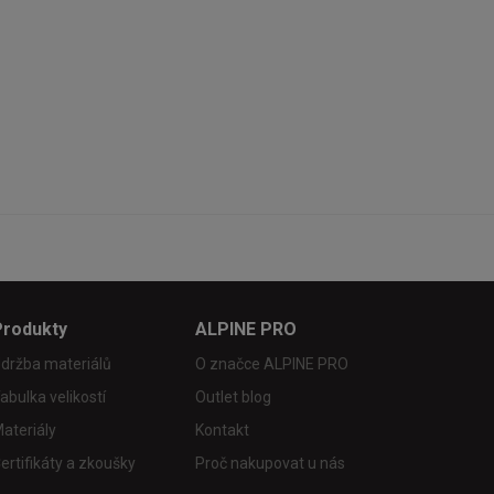
Produkty
ALPINE PRO
držba materiálů
O značce ALPINE PRO
abulka velikostí
Outlet blog
ateriály
Kontakt
ertifikáty a zkoušky
Proč nakupovat u nás