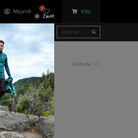
0
0 Kč
Můj profil
Zavřít
Oblíbené
NAX
kusy