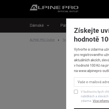
Upo
Hlí
Dámské
Pánské
Dětské
Získejte uv
hodnotě 10
ALPINE PRO Outlet
Textil
Šaty a sukně
DĚT
Vytvořte si zdarma uži
pro registrovaného uživ
aktuálních akcích, slev
v hodnotě 100 Kč na pr
na www.alpinepro-outle
V budoucnu bych chtě
nabídkách a slevách
zdarma.
Více inform