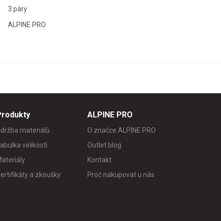
3 páry
ALPINE PRO
Produkty
ALPINE PRO
držba materiálů
O značce ALPINE PRO
abulka velikostí
Outlet blog
ateriály
Kontakt
ertifikáty a zkoušky
Proč nakupovat u nás