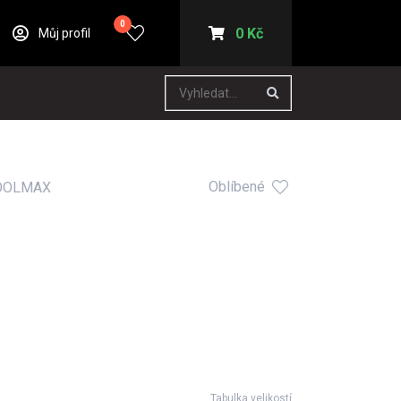
0
0 Kč
Můj profil
Oblíbené
OOLMAX
Tabulka velikostí