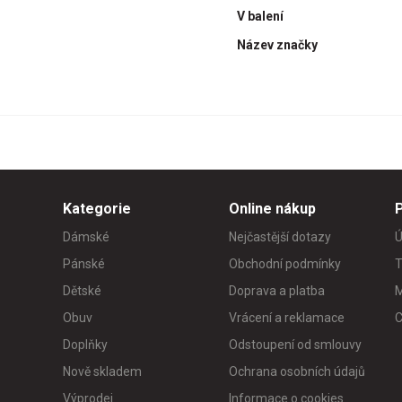
V balení
Název značky
Kategorie
Online nákup
Dámské
Nejčastější dotazy
Ú
Pánské
Obchodní podmínky
T
Dětské
Doprava a platba
M
Obuv
Vrácení a reklamace
C
Doplňky
Odstoupení od smlouvy
Nově skladem
Ochrana osobních údajů
Výprodej
Informace o cookies