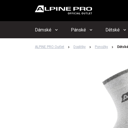
Upo
Hlí
Dámské
Pánské
Dětské
ALPINE PRO Outlet
Doplňky
Ponožky
Dětské