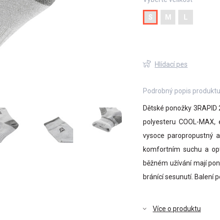
S
M
L
Hlídací pes
Podrobný popis produkt
Dětské ponožky 3RAPID 2 
polyesteru COOL-MAX, el
vysoce paropropustný a 
komfortním suchu a opti
běžném užívání mají pono
bránící sesunutí. Balení 
Více o produktu