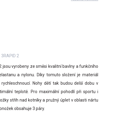
u 3RAPID 2
jsou vyrobeny ze směsi kvalitní bavlny a funkčního
astanu a nylonu. Díky tomuto složení je materiál
rychleschnoucí. Nohy dětí tak budou delší dobu v
mální teplotě. Pro maximální pohodlí při sportu i
žky střih nad kotníky a pružný úplet v oblasti nártu
ponožek obsahuje 3 páry.