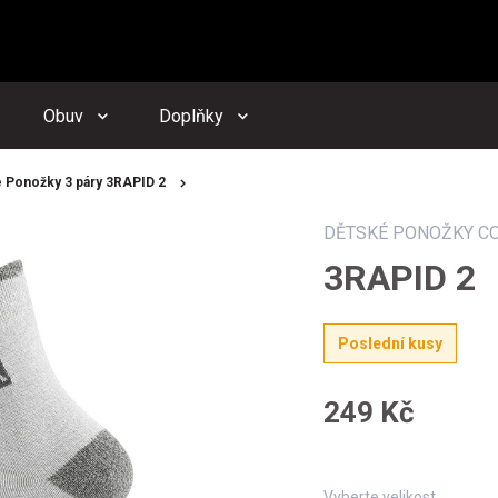
zornění budeme zasílat na Vámi registrovanou adresu
dacího psa můžete kdykoliv zrušit ve svém
profilu
Obuv
Doplňky
Odeslat
 Ponožky 3 páry 3RAPID 2
DĚTSKÉ PONOŽKY C
3RAPID 2
Poslední kusy
249 Kč
Vyberte velikost