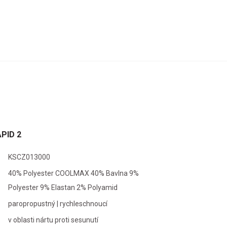
Nordi
APID 2
Bike
KSCZ013000
40% Polyester COOLMAX 40% Bavlna 9%
Polyester 9% Elastan 2% Polyamid
paropropustný | rychleschnoucí
v oblasti nártu proti sesunutí