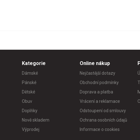
Kategorie
Online nákup
Dámské
Nejčastější dotazy
Ú
Pánské
Obchodní podmínky
T
Dětské
Doprava a platba
M
Obuv
Vrácení a reklamace
C
Doplňky
Odstoupení od smlouvy
Nově skladem
Ochrana osobních údajů
Výprodej
Informace o cookies