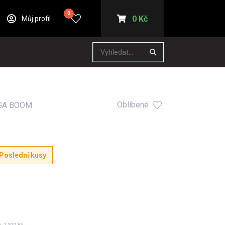
0
0 Kč
Můj profil
Oblíbené
GA BOOM
Poslední kusy