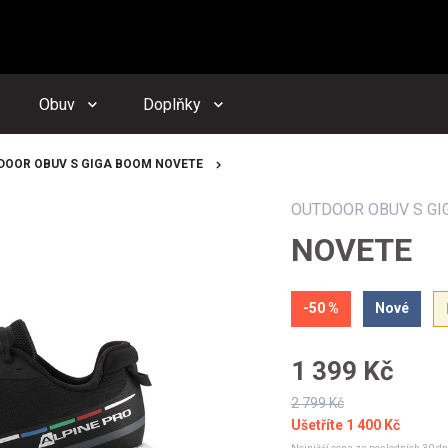
zornění budeme zasílat na Vámi registrovanou adresu
dacího psa můžete kdykoliv zrušit ve svém
profilu
Obuv
Doplňky
Odeslat
DOOR OBUV S GIGA BOOM NOVETE
OUTDOOR OBUV S GI
NOVETE
-50 %
Nové
1 399 Kč
2 799 Kč
Ušetříte
1 400 Kč