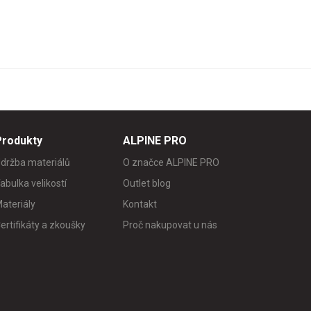
Produkty
ALPINE PRO
držba materiálů
O značce ALPINE PRO
abulka velikostí
Outlet blog
ateriály
Kontakt
ertifikáty a zkoušky
Proč nakupovat u nás