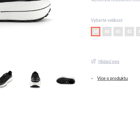
Nejnižší cena za posledních 30 dn
Vyberte velikost
39
40
41
42
Hlídací pes
Více o produktu