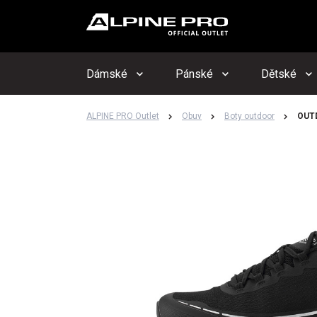
Upo
Hlí
Dámské
Pánské
Dětské
ALPINE PRO Outlet
Obuv
Boty outdoor
OUT