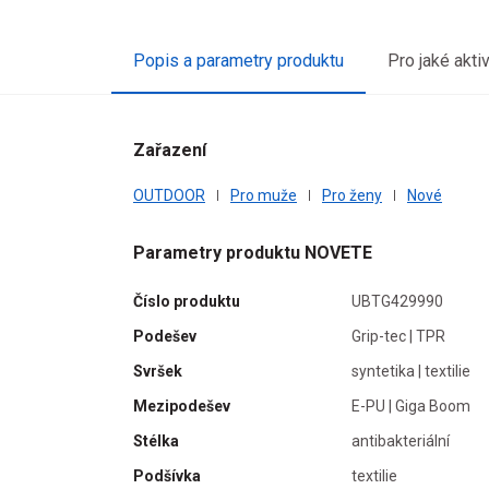
Popis a parametry produktu
Pro jaké akti
Zařazení
OUTDOOR
Pro muže
Pro ženy
Nové
Parametry produktu NOVETE
Číslo produktu
UBTG429990
Podešev
Grip-tec | TPR
Svršek
syntetika | textilie
Mezipodešev
E-PU | Giga Boom
Stélka
antibakteriální
Podšívka
textilie