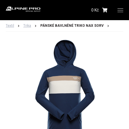
0 Kč
Upozornění budeme zasílat na Vámi registrovanou
adresu
Textil
Trika
PÁNSKÉ BAVLNĚNÉ TRIKO NAX SORV
Hlídacího psa můžete kdykoliv zrušit ve svém
profilu
Odeslat
Dámské
Pánské
Dětské
Obuv
Doplňky