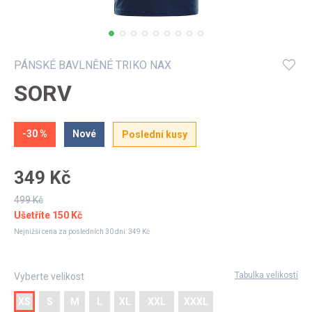
Můj profil
PÁNSKÉ BAVLNĚNÉ TRIKO NAX
SORV
-30 %
Nové
Poslední kusy
349 Kč
499 Kč
Ušetříte
150 Kč
Nejnižší cena za posledních 30 dní:
349 Kč
Tabulka velikostí
Vyberte velikost
XS
S
M
L
XL
XXL
XXXL