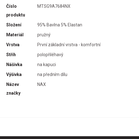
uje
Číslo
MTSG9A7684NX
produktu
Složení
95% Bavlna 5% Elastan
Materiál
pružný
ídní
Vrstva
První základní vrstva - komfortní
tní
Střih
polopřiléhavý
Nášivka
na kapuci
Výšivka
na předním dílu
Název
NAX
značky