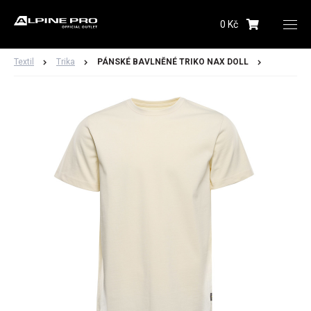
0 Kč
Upozornění budeme zasílat na Vámi registrovanou
adresu
Textil
Trika
PÁNSKÉ BAVLNĚNÉ TRIKO NAX DOLL
Hlídacího psa můžete kdykoliv zrušit ve svém
profilu
Odeslat
Dámské
Pánské
Dětské
Obuv
Doplňky