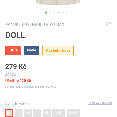
Můj profil
PÁNSKÉ BAVLNĚNÉ TRIKO NAX
DOLL
-30 %
Nové
Poslední kusy
279 Kč
399 Kč
Ušetříte
120 Kč
Nejnižší cena za posledních 30 dní:
279 Kč
Tabulka velikostí
Vyberte velikost
XS
S
M
L
XL
XXL
XXXL