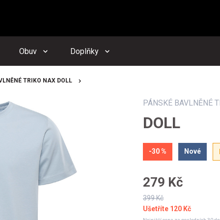
zornění budeme zasílat na Vámi registrovanou adresu
dacího psa můžete kdykoliv zrušit ve svém
profilu
Obuv
Doplňky
Odeslat
VLNĚNÉ TRIKO NAX DOLL
PÁNSKÉ BAVLNĚNÉ T
DOLL
-30 %
Nové
279 Kč
399 Kč
Ušetříte
120 Kč