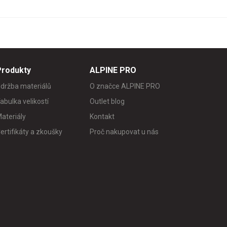
Produkty
ALPINE PRO
držba materiálů
O značce ALPINE PRO
abulka velikostí
Outlet blog
ateriály
Kontakt
ertifikáty a zkoušky
Proč nakupovat u nás