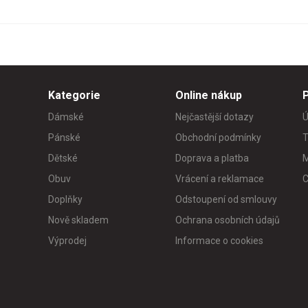
Kategorie
Online nákup
Dámské
Nejčastější dotazy
Ú
Pánské
Obchodní podmínky
T
Dětské
Doprava a platba
M
Obuv
Vrácení a reklamace
C
Doplňky
Odstoupení od smlouvy
Nově skladem
Ochrana osobních údajů
Výprodej
Informace o cookies