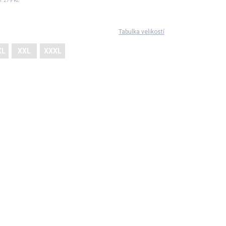
í:
279 Kč
Tabulka velikostí
XL
XXL
XXXL