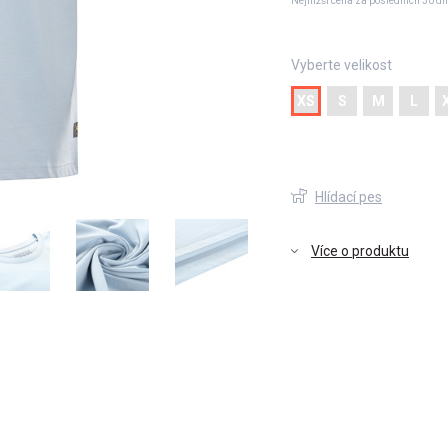
Nejnižší cena za posledních 30 dn
Vyberte velikost
XS
S
M
L
Hlídací pes
Více o produktu