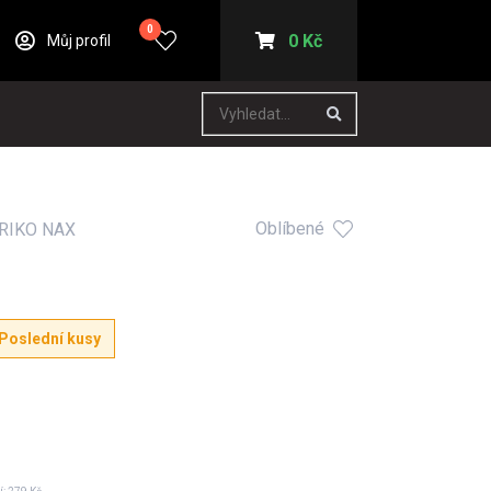
0
0 Kč
Můj profil
Oblíbené
RIKO NAX
Poslední kusy