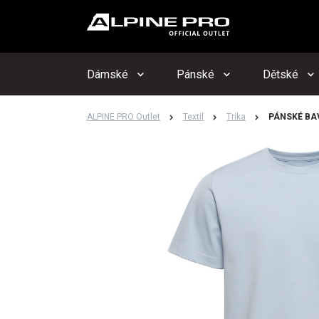
Upo
Hlí
Dámské
Pánské
Dětské
ALPINE PRO Outlet
Textil
Trika
PÁNSKÉ BA