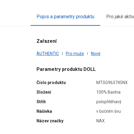
Popis a parametry produktu
Pro jaké akti
Zařazení
AUTHENTIC
Pro muže
Nové
Parametry produktu DOLL
Číslo produktu
MTSG963745NX
Složení
100% Bavlna
Střih
polopřiléhavý
Nášivka
v bočním švu
Název značky
NAX