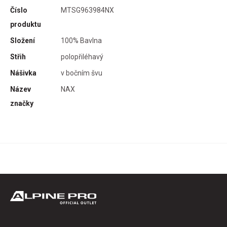
ídní
Číslo
MTSG963984NX
tní
produktu
Složení
100% Bavlna
Střih
polopřiléhavý
Nášivka
v bočním švu
Název
NAX
značky