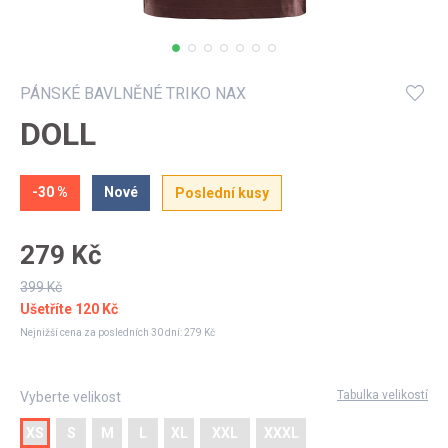
Můj profil
PÁNSKÉ BAVLNĚNÉ TRIKO NAX
DOLL
-30 %
Nové
Poslední kusy
279 Kč
399 Kč
Ušetříte
120 Kč
Nejnižší cena za posledních 30 dní:
279 Kč
Tabulka velikostí
Vyberte velikost
XS
S
M
L
XL
XXL
XXXL