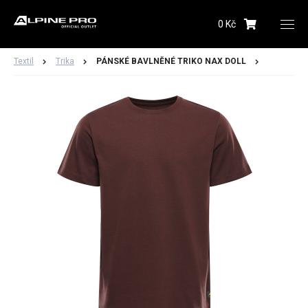
0 Kč
Upozornění budeme zasílat na Vámi registrovanou
adresu
Textil
Trika
PÁNSKÉ BAVLNĚNÉ TRIKO NAX DOLL
Hlídacího psa můžete kdykoliv zrušit ve svém
profilu
Odeslat
Dámské
Pánské
Dětské
Obuv
Doplňky